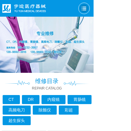
维修目录
REPAIR CATALOG
CT
DR
内窥镜
胃肠镜
高频电刀
除颤仪
彩超
超生探头